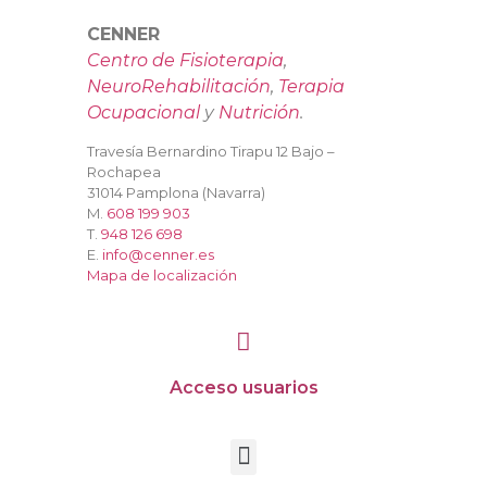
CENNER
Centro de Fisioterapia
,
NeuroRehabilitación
,
Terapia
Ocupacional
y
Nutrición
.
Travesía Bernardino Tirapu 12 Bajo –
Rochapea
31014 Pamplona (Navarra)
M.
608 199 903
T.
948 126 698
E.
info@cenner.es
Mapa de localización
Acceso usuarios