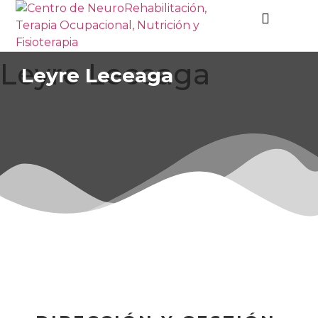
Leyre Leceaga
Leyre Leceaga