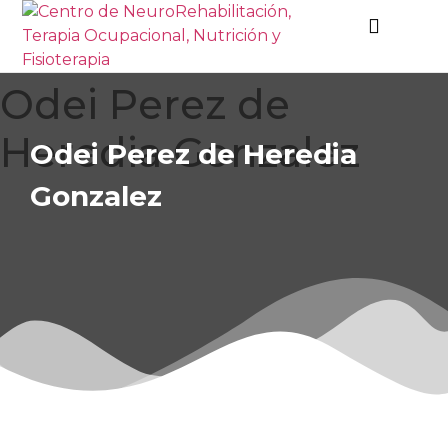
Odei Perez de
Heredia Gonzalez
Odei Perez de Heredia
Gonzalez