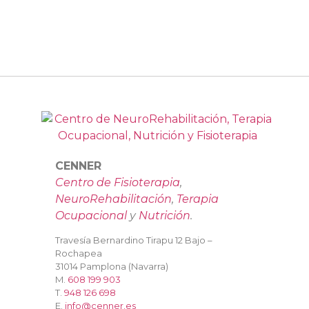
CENNER
Centro de Fisioterapia
,
NeuroRehabilitación
,
Terapia
Ocupacional
y
Nutrición
.
Travesía Bernardino Tirapu 12 Bajo –
Rochapea
31014 Pamplona (Navarra)
M.
608 199 903
T.
948 126 698
E.
info@cenner.es