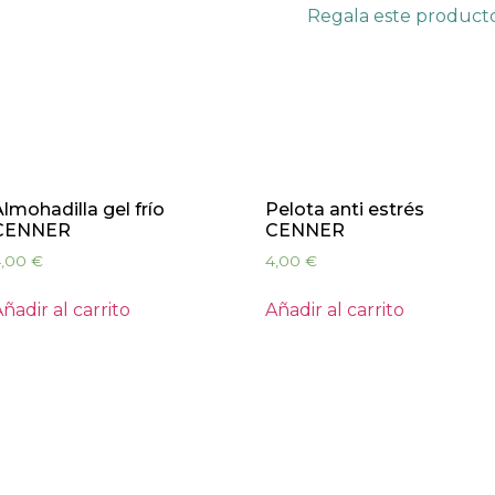
Regala este product
lmohadilla gel frío
Pelota anti estrés
CENNER
CENNER
4,00
€
4,00
€
ñadir al carrito
Añadir al carrito