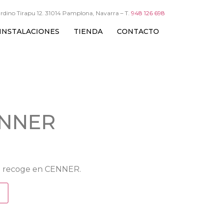
rdino Tirapu 12. 31014 Pamplona, Navarra – T.
948 126 698
INSTALACIONES
TIENDA
CONTACTO
ENNER
 Se recoge en CENNER.
o