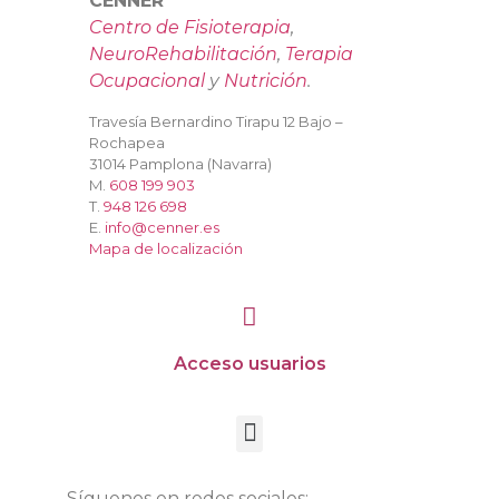
CENNER
Centro de Fisioterapia
,
NeuroRehabilitación
,
Terapia
Ocupacional
y
Nutrición
.
Travesía Bernardino Tirapu 12 Bajo –
Rochapea
31014 Pamplona (Navarra)
M.
608 199 903
T.
948 126 698
E.
info@cenner.es
Mapa de localización
Acceso usuarios
Síguenos en redes sociales: